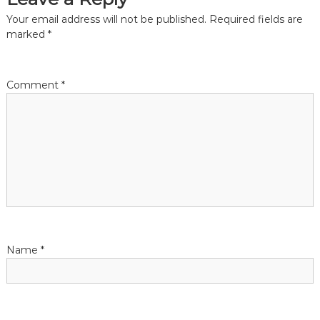
n
Your email address will not be published.
Required fields are
marked
*
a
v
Comment
*
i
g
a
t
i
Name
*
o
n