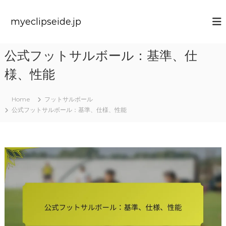
S
k
myeclipseide.jp
i
p
t
公式フットサルボール：基準、仕
o
c
様、性能
o
n
t
Home
フットサルボール
e
公式フットサルボール：基準、仕様、性能
n
t