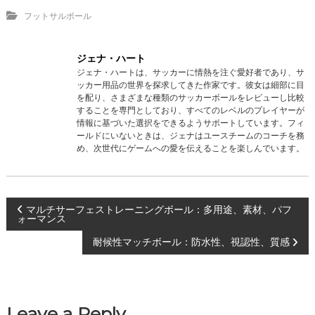
フットサルボール
ジェナ・ハート
ジェナ・ハートは、サッカーに情熱を注ぐ愛好者であり、サ
ッカー用品の世界を探求してきた作家です。彼女は細部に目
を配り、さまざまな種類のサッカーボールをレビューし比較
することを専門としており、すべてのレベルのプレイヤーが
情報に基づいた選択をできるようサポートしています。フィ
ールドにいないときは、ジェナはユースチームのコーチを務
め、次世代にゲームへの愛を伝えることを楽しんでいます。
P
マルチサーフェストレーニングボール：多用途、素材、パフ
ォーマンス
o
耐候性マッチボール：防水性、視認性、質感
s
t
Leave a Reply