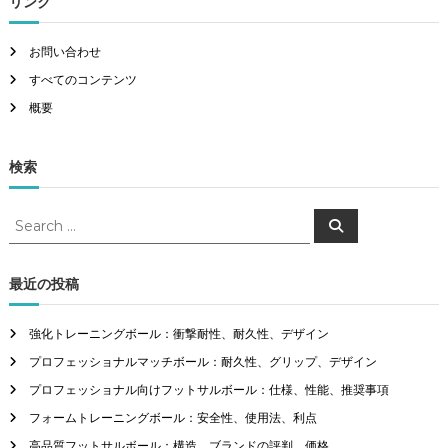
リンク
お問い合わせ
すべてのコンテンツ
概要
検索
S
S
e
e
a
a
r
c
r
最近の投稿
h
c
h
強化トレーニングボール：衝撃耐性、耐久性、デザイン
f
プロフェッショナルマッチボール：耐久性、グリップ、デザイン
o
r
プロフェッショナル向けフットサルボール：仕様、性能、推奨事項
:
フォームトレーニングボール：安全性、使用法、利点
高品質フットサルボール：構造、ブランドの評判、価格