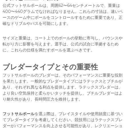
公式フットサルボールは、周囲62〜64センチメートルで、重量は
400〜440グラムでなければなりません。これらの寸法は、速いペ
ースのゲーム中にボールをコントロールするために重要であり、正
確なドリブルやパスを可能にします。
サイズと重量は、コート上でのボールの挙動に寄与し、バウンスや
転がり方に影響を与えます。選手は、公式の試合に準拠するため
に、これらの仕様を満たすボールを選ぶべきです。
ブレダータイプとその重要性
フットサルボールのブレダーは、そのパフォーマンスに重要な役割
を果たします。一般的なブレダータイプにはラテックスとブチルが
あり、それぞれ異なる利点を提供します。ラテックスブレダーは、
より良い空気保持と柔らかいタッチを提供し、ブチルブレダーはよ
り耐久性があり、長時間圧力を維持します。
フットサルボール
を選ぶ際は、プレイスタイルや使用頻度に基づい
てブレダータイプを考慮してください。競技用にはラテックスブレ
ダーがパフォーマンスを向上させる可能性があり、レクリエーショ