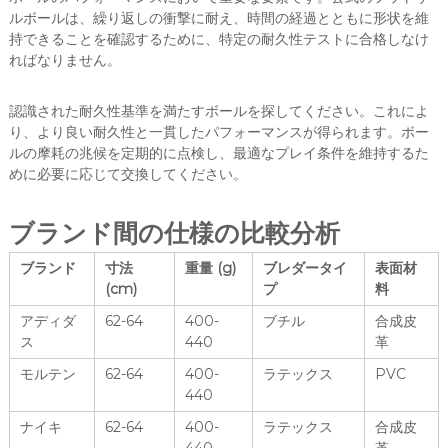
ルボールは、繰り返しの衝撃に耐え、時間の経過とともに形状を維
持できることを確認するために、特定の耐久性テストに合格しなけ
ればなりません。
認識された耐久性基準を満たすボールを探してください。これによ
り、より良い耐久性と一貫したパフォーマンスが得られます。ボー
ルの摩耗の兆候を定期的に点検し、最適なプレイ条件を維持するた
めに必要に応じて交換してください。
ブランド間の仕様の比較分析
ブランド
寸法
重量 (g)
ブレダータイ
表面材
(cm)
プ
料
アディダ
62-64
400-
ブチル
合成皮
ス
440
革
モルテン
62-64
400-
ラテックス
PVC
440
ナイキ
62-64
400-
ラテックス
合成皮