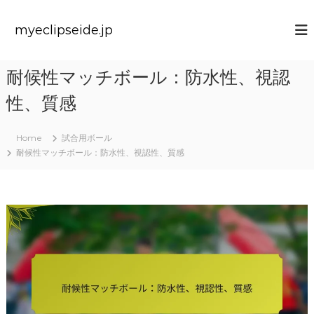
S
k
myeclipseide.jp
i
p
t
耐候性マッチボール：防水性、視認
o
c
性、質感
o
n
t
Home
試合用ボール
e
耐候性マッチボール：防水性、視認性、質感
n
t