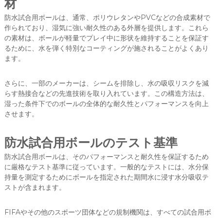
材
防水試合用ボールは、通常、ポリウレタンやPVCなどの合成素材で
作られており、湿気に強い耐久性のある外層を提供します。これら
の素材は、ボールが軽量でプレイ中に形状を維持することを保証す
るために、水を弾く特別なコーティングが施されることがよくあり
ます。
さらに、一部のメーカーは、シームを排除し、水の吸収リスクを減
らす熱接合などの先進技術を取り入れています。この構造方法は、
湿った条件下でのボールの全体的な耐久性とパフォーマンスを向上
させます。
防水試合用ボールのテスト基準
防水試合用ボールは、そのパフォーマンスと耐久性を保証するため
に厳格なテスト基準に従っています。一般的なテストには、水分保
持量を測定するためにボールを指定された期間水に浸す水分吸収テ
ストが含まれます。
FIFAやその他のスポーツ団体などの規制機関は、すべての試合用ボ