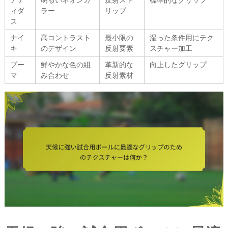
アデ
明るいネオンカ
反射スト
標準的なグリップ
ィダ
ラー
リップ
ス
ナイ
高コントラスト
最小限の
湿った条件用にテク
キ
のデザイン
反射要素
スチャー加工
プー
鮮やかな色の組
革新的な
向上したグリップ
マ
み合わせ
反射素材