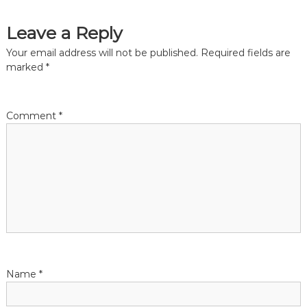
t
Leave a Reply
n
Your email address will not be published.
Required fields are
marked
*
a
v
Comment
*
i
g
a
t
i
Name
*
o