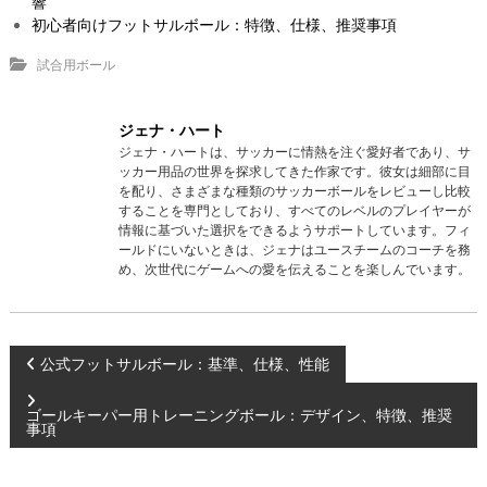
響
初心者向けフットサルボール：特徴、仕様、推奨事項
試合用ボール
ジェナ・ハート
ジェナ・ハートは、サッカーに情熱を注ぐ愛好者であり、サ
ッカー用品の世界を探求してきた作家です。彼女は細部に目
を配り、さまざまな種類のサッカーボールをレビューし比較
することを専門としており、すべてのレベルのプレイヤーが
情報に基づいた選択をできるようサポートしています。フィ
ールドにいないときは、ジェナはユースチームのコーチを務
め、次世代にゲームへの愛を伝えることを楽しんでいます。
P
公式フットサルボール：基準、仕様、性能
o
ゴールキーパー用トレーニングボール：デザイン、特徴、推奨
事項
s