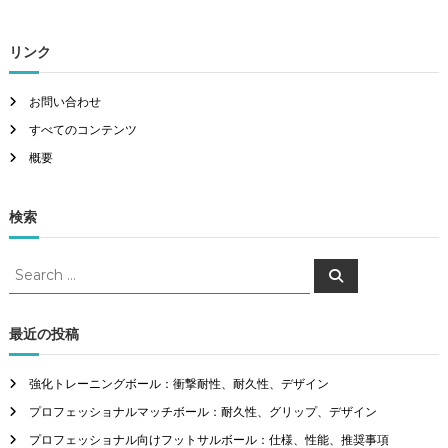
リンク
お問い合わせ
すべてのコンテンツ
概要
検索
S
S
e
e
a
a
r
c
r
最近の投稿
h
c
h
強化トレーニングボール：衝撃耐性、耐久性、デザイン
f
プロフェッショナルマッチボール：耐久性、グリップ、デザイン
o
r
プロフェッショナル向けフットサルボール：仕様、性能、推奨事項