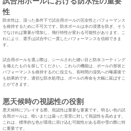
試合用ボールにおける防水性の重要
性
防水性は、湿った条件下で試合用ボールの完全性とパフォーマンス
を維持するために不可欠です。防水ボールは水の浸透を防ぎ、そう
でなければ重量が増加し、飛行特性が変わる可能性があります。こ
れにより、選手は試合中に一貫したパフォーマンスを信頼できま
す。
試合用ボールを選ぶ際は、シールされた縫い目と防水コーティング
を備えたものを探してください。これらの機能は、ボールの形状と
パフォーマンスを維持するのに役立ち、長時間の湿気への曝露後で
も効果的です。適切な防水処理は、ボールの寿命を大幅に延ばすこ
とができます。
悪天候時の視認性の役割
悪天候時にプレイする際、視認性は重要な要素です。明るい色の試
合用ボールは、暗いまたは曇った背景に対して視認性を高めます。
これは、標準的な色が環境に溶け込む可能性がある雨や雪の際に特
に重要です。