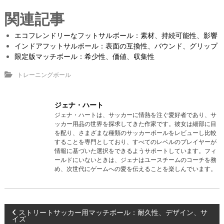
関連記事
エコフレンドリーなフットサルボール：素材、持続可能性、影響
インドアフットサルボール：表面の互換性、バウンド、グリップ
限定版マッチボール：希少性、価値、収集性
トレーニングボール
ジェナ・ハート
ジェナ・ハートは、サッカーに情熱を注ぐ愛好者であり、サ
ッカー用品の世界を探求してきた作家です。彼女は細部に目
を配り、さまざまな種類のサッカーボールをレビューし比較
することを専門としており、すべてのレベルのプレイヤーが
情報に基づいた選択をできるようサポートしています。フィ
ールドにいないときは、ジェナはユースチームのコーチを務
め、次世代にゲームへの愛を伝えることを楽しんでいます。
P
ストリートサッカー用マッチボール：耐久性、デザイン、サ
イズ