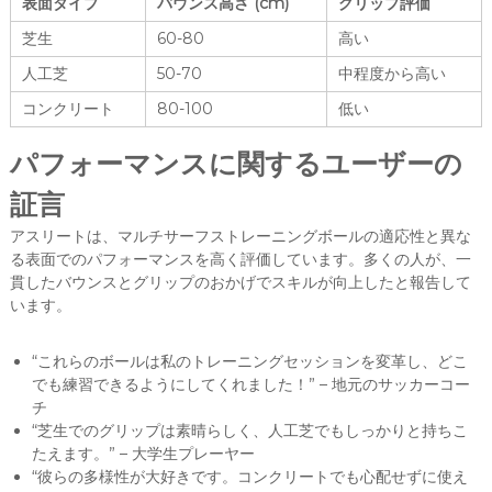
表面タイプ
バウンス高さ (cm)
グリップ評価
芝生
60-80
高い
人工芝
50-70
中程度から高い
コンクリート
80-100
低い
パフォーマンスに関するユーザーの
証言
アスリートは、マルチサーフストレーニングボールの適応性と異な
る表面でのパフォーマンスを高く評価しています。多くの人が、一
貫したバウンスとグリップのおかげでスキルが向上したと報告して
います。
“これらのボールは私のトレーニングセッションを変革し、どこ
でも練習できるようにしてくれました！” – 地元のサッカーコー
チ
“芝生でのグリップは素晴らしく、人工芝でもしっかりと持ちこ
たえます。” – 大学生プレーヤー
“彼らの多様性が大好きです。コンクリートでも心配せずに使え