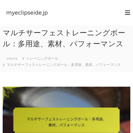
S
k
myeclipseide.jp
i
p
t
マルチサーフェストレーニングボー
o
c
ル：多用途、素材、パフォーマンス
o
n
t
Home
トレーニングボール
e
マルチサーフェストレーニングボール：多用途、素材、パフォーマンス
n
t