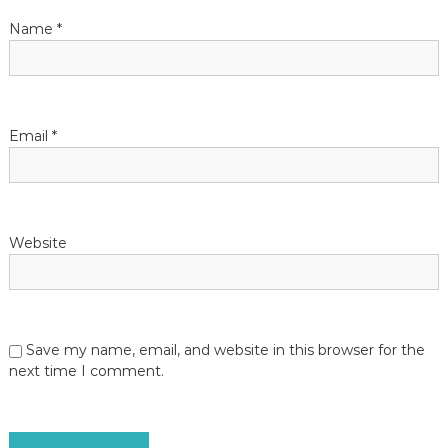
i
Name
*
o
n
Email
*
Website
Save my name, email, and website in this browser for the
next time I comment.