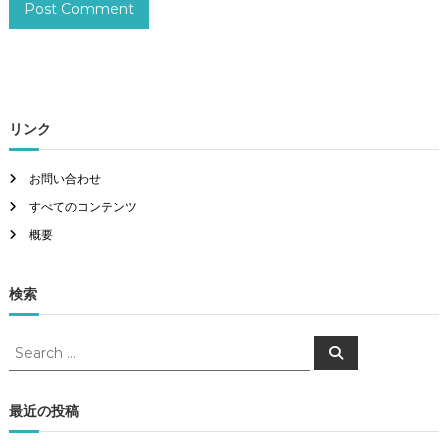
リンク
お問い合わせ
すべてのコンテンツ
概要
検索
S
S
e
e
a
a
r
c
r
最近の投稿
h
c