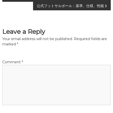
o
公式フットサルボール：基準、仕様、性能
s
t
Leave a Reply
n
Your email address will not be published.
Required fields are
marked
*
a
v
Comment
*
i
g
a
t