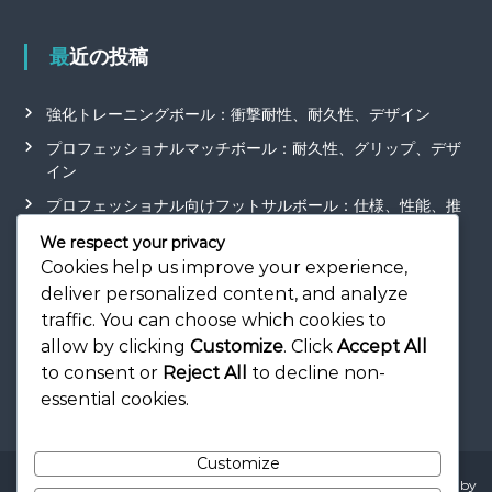
最近の投稿
強化トレーニングボール：衝撃耐性、耐久性、デザイン
プロフェッショナルマッチボール：耐久性、グリップ、デザ
イン
プロフェッショナル向けフットサルボール：仕様、性能、推
奨事項
We respect your privacy
フォームトレーニングボール：安全性、使用法、利点
Cookies help us improve your experience,
deliver personalized content, and analyze
高品質フットサルボール：構造、ブランドの評判、価格
traffic. You can choose which cookies to
allow by clicking
Customize
. Click
Accept All
to consent or
Reject All
to decline non-
essential cookies.
Customize
Copyright © 2026
myeclipseide.jp
All rights reserved. Theme:
Flash
by