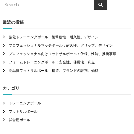
S
S
e
e
a
a
r
c
r
最近の投稿
h
c
h
強化トレーニングボール：衝撃耐性、耐久性、デザイン
f
プロフェッショナルマッチボール：耐久性、グリップ、デザイン
o
r
プロフェッショナル向けフットサルボール：仕様、性能、推奨事項
:
フォームトレーニングボール：安全性、使用法、利点
高品質フットサルボール：構造、ブランドの評判、価格
カテゴリ
トレーニングボール
フットサルボール
試合用ボール