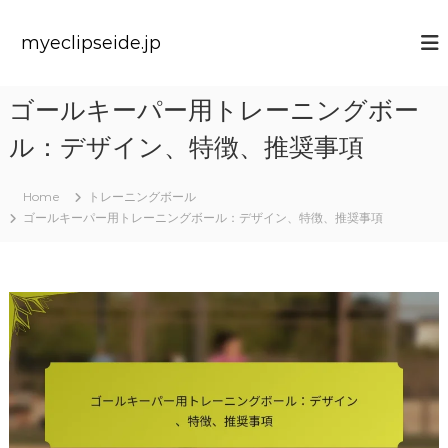
S
k
myeclipseide.jp
i
p
t
ゴールキーパー用トレーニングボー
o
c
ル：デザイン、特徴、推奨事項
o
n
t
Home
トレーニングボール
e
ゴールキーパー用トレーニングボール：デザイン、特徴、推奨事項
n
t