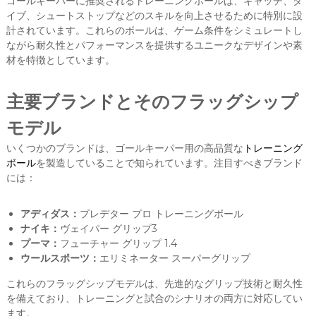
ゴールキーパーに推奨されるトレーニングボールは、キャッチ、ダ
イブ、シュートストップなどのスキルを向上させるために特別に設
計されています。これらのボールは、ゲーム条件をシミュレートし
ながら耐久性とパフォーマンスを提供するユニークなデザインや素
材を特徴としています。
主要ブランドとそのフラッグシップ
モデル
いくつかのブランドは、ゴールキーパー用の高品質な
トレーニング
ボール
を製造していることで知られています。注目すべきブランド
には：
アディダス：
プレデター プロ トレーニングボール
ナイキ：
ヴェイパー グリップ3
プーマ：
フューチャー グリップ 1.4
ウールスポーツ：
エリミネーター スーパーグリップ
これらのフラッグシップモデルは、先進的なグリップ技術と耐久性
を備えており、トレーニングと試合のシナリオの両方に対応してい
ます。