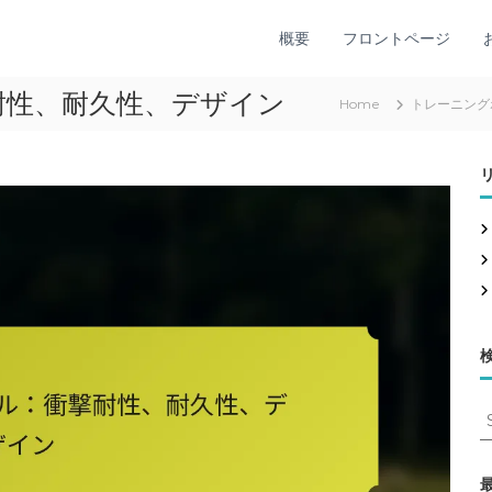
概要
フロントページ
耐性、耐久性、デザイン
Home
トレーニング
S
e
a
r