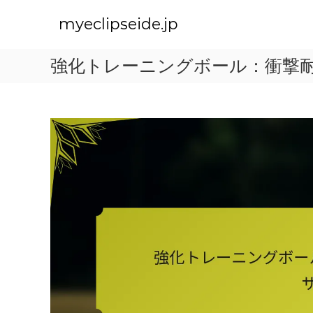
S
k
myeclipseide.jp
i
p
強化トレーニングボール：衝撃
t
o
c
o
n
t
e
n
t