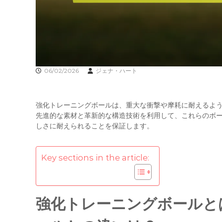
06/02/2026
ジェナ・ハート
強化トレーニングボールは、重大な衝撃や摩耗に耐えるよ
先進的な素材と革新的な構造技術を利用して、これらのボ
しさに耐えられることを保証します。
Key sections in the article:
強化トレーニングボールと