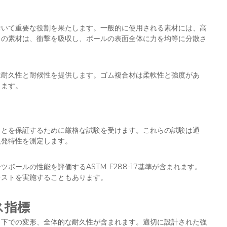
おいて重要な役割を果たします。一般的に使用される素材には、高
らの素材は、衝撃を吸収し、ボールの表面全体に力を均等に分散さ
は耐久性と耐候性を提供します。ゴム複合材は柔軟性と強度があ
きます。
ことを保証するために厳格な試験を受けます。これらの試験は通
反発特性を測定します。
ールの性能を評価するASTM F288-17基準が含まれます。
テストを実施することもあります。
ス指標
力下での変形、全体的な耐久性が含まれます。適切に設計された強