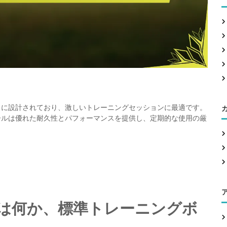
c
h
f
o
r
:
うに設計されており、激しいトレーニングセッションに最適です。
ールは優れた耐久性とパフォーマンスを提供し、定期的な使用の厳
は何か、標準トレーニングボ