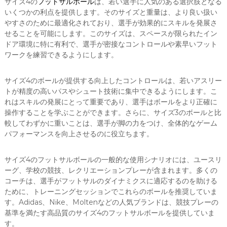
サイズ4の
フットサルボール
は、若い選手に人気のある選択肢となる
いくつかの利点を提供します。そのサイズと重量は、より良い扱い
やすさのために最適化されており、選手が効果的にスキルを発展さ
せることを可能にします。このサイズは、スペースが限られたイン
ドア環境に特に有利で、選手が密接なコントロールや素早いフット
ワークを練習できるようにします。
サイズ4のボールが提供する向上したコントロールは、若いアスリー
トが精度の高いパスやシュート技術に集中できるようにします。こ
れはスキルの発展にとって重要であり、選手はボールをより正確に
操作することを学ぶことができます。さらに、サイズ3のボールと比
較してわずかに重いことは、選手が脚の力をつけ、全体的なゲーム
パフォーマンスを向上させるのに役立ちます。
サイズ4のフットサルボールの一般的な使用シナリオには、ユースリ
ーグ、学校の競技、レクリエーションプレーが含まれます。多くの
コーチは、選手がフットサルのダイナミクスに適応するのを助ける
ために、トレーニングセッションでこれらのボールを推奨していま
す。Adidas、Nike、Moltenなどの人気ブランドは、競技プレーの
基準を満たす高品質のサイズ4のフットサルボールを提供していま
す。