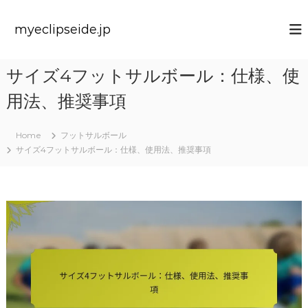
S
k
myeclipseide.jp
i
p
t
サイズ4フットサルボール：仕様、使
o
c
用法、推奨事項
o
n
t
Home
フットサルボール
e
サイズ4フットサルボール：仕様、使用法、推奨事項
n
t