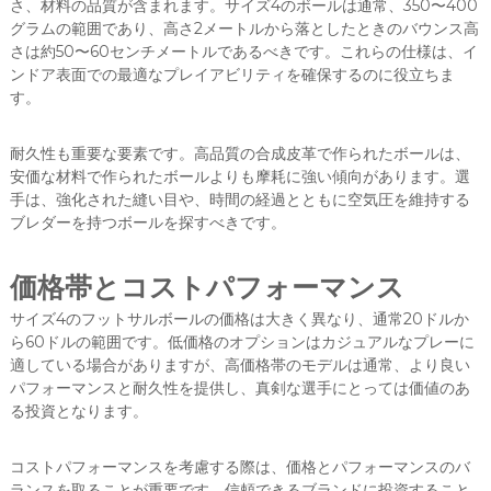
さ、材料の品質が含まれます。サイズ4のボールは通常、350〜400
グラムの範囲であり、高さ2メートルから落としたときのバウンス高
さは約50〜60センチメートルであるべきです。これらの仕様は、イ
ンドア表面での最適なプレイアビリティを確保するのに役立ちま
す。
耐久性も重要な要素です。高品質の合成皮革で作られたボールは、
安価な材料で作られたボールよりも摩耗に強い傾向があります。選
手は、強化された縫い目や、時間の経過とともに空気圧を維持する
ブレダーを持つボールを探すべきです。
価格帯とコストパフォーマンス
サイズ4のフットサルボールの価格は大きく異なり、通常20ドルか
ら60ドルの範囲です。低価格のオプションはカジュアルなプレーに
適している場合がありますが、高価格帯のモデルは通常、より良い
パフォーマンスと耐久性を提供し、真剣な選手にとっては価値のあ
る投資となります。
コストパフォーマンスを考慮する際は、価格とパフォーマンスのバ
ランスを取ることが重要です。信頼できるブランドに投資すること