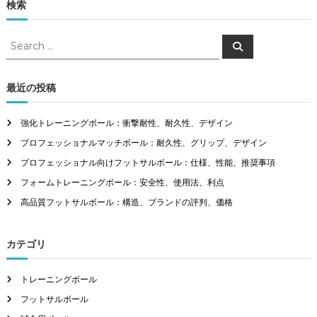
検索
S
S
e
e
a
a
r
c
r
最近の投稿
h
c
h
強化トレーニングボール：衝撃耐性、耐久性、デザイン
f
プロフェッショナルマッチボール：耐久性、グリップ、デザイン
o
r
プロフェッショナル向けフットサルボール：仕様、性能、推奨事項
:
フォームトレーニングボール：安全性、使用法、利点
高品質フットサルボール：構造、ブランドの評判、価格
カテゴリ
トレーニングボール
フットサルボール