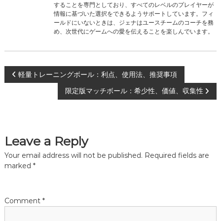
することを専門としており、すべてのレベルのプレイヤーが
情報に基づいた選択をできるようサポートしています。フィ
ールドにいないときは、ジェナはユースチームのコーチを務
め、次世代にゲームへの愛を伝えることを楽しんでいます。
P
軽量トレーニングボール：利点、使用法、推奨事項
限定版マッチボール：希少性、価値、収集性
o
s
Leave a Reply
t
Your email address will not be published.
Required fields are
n
marked
*
a
Comment
*
v