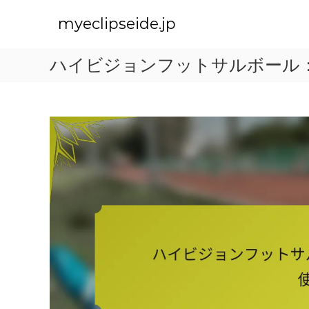
S
k
myeclipseide.jp
i
p
ハイビジョンフットサルボール
t
o
c
o
n
t
e
n
t