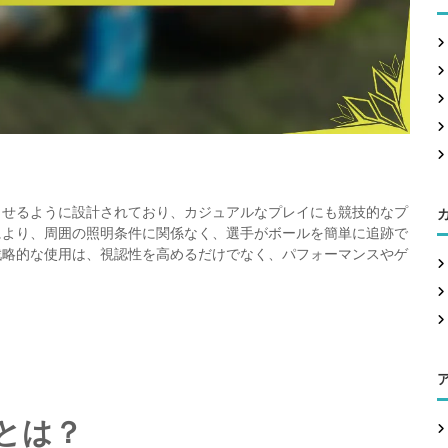
c
h
f
o
r
:
させるように設計されており、カジュアルなプレイにも競技的なプ
により、周囲の照明条件に関係なく、選手がボールを簡単に追跡で
戦略的な使用は、視認性を高めるだけでなく、パフォーマンスやゲ
とは？