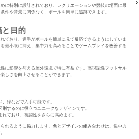
ために特別に設計されており、レクリエーションや競技の場面に最
明条件や背景に関係なく、ボールを簡単に追跡できます。
義と目的
られており、選手がボールを簡単に見て反応できるようにしていま
素を最小限に抑え、集中力を高めることでゲームプレイを改善する
認性に影響を与える屋外環境で特に有益です。高視認性フットサル
の楽しさを向上させることができます。
ジ、緑などで入手可能です。
区別するのに役立つユニークなデザインです。
まれており、視認性をさらに高めます。
けられるように協力します。色とデザインの組み合わせは、集中力
す。