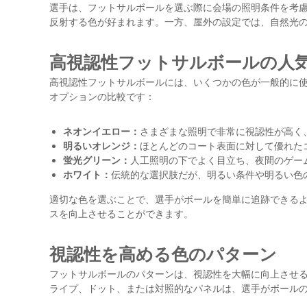
選手は、フットサルボールを選ぶ際に会場の照明条件を考
反射する色が好まれます。一方、屋外の設定では、自然光
高視認性フットサルボールの人
高視認性フットサルボールには、いくつかの色が一般的に
オプションの比較です：
ネオンイエロー：
さまざまな照明で非常に視認性が高く
明るいオレンジ：
ほとんどのコート表面に対して優れた
蛍光グリーン：
人工照明の下でよく目立ち、夜間のゲー
ホワイト：
伝統的な選択肢だが、明るい条件や明るい色
適切な色を選ぶことで、選手がボールを簡単に追跡できる
スを向上させることができます。
視認性を高める色のパターン
フットサルボールのパターンは、視認性を大幅に向上させ
ライプ、ドット、または対照的なパネルは、選手がボール