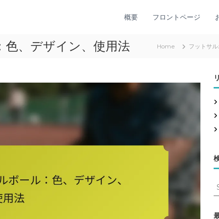
概要
フロントページ
：色、デザイン、使用法
Home
フットサル
S
e
a
r