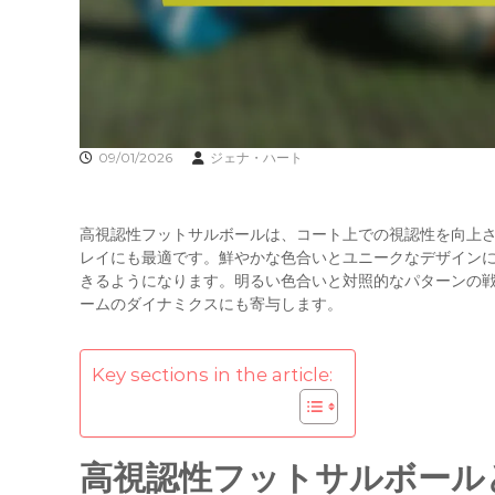
09/01/2026
ジェナ・ハート
高視認性フットサルボールは、コート上での視認性を向上
レイにも最適です。鮮やかな色合いとユニークなデザイン
きるようになります。明るい色合いと対照的なパターンの
ームのダイナミクスにも寄与します。
Key sections in the article:
高視認性フットサルボール